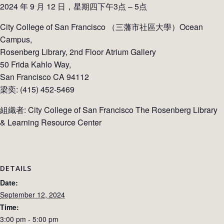
2024 年 9 月 12 日，星期四下午3点 – 5点
City College of San Francisco （三藩市社區大學）Ocean
Campus,
Rosenberg Library, 2nd Floor Atrium Gallery
50 Frida Kahlo Way,
San Francisco CA 94112
梁奕: (415) 452-5469
組織者: City College of San Francisco The Rosenberg Library
& Learning Resource Center
DETAILS
Date:
September 12, 2024
Time:
3:00 pm - 5:00 pm