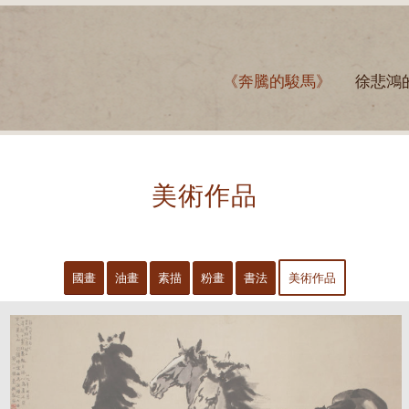
《奔騰的駿馬》
徐悲鴻
美術作品
國畫
油畫
素描
粉畫
書法
美術作品