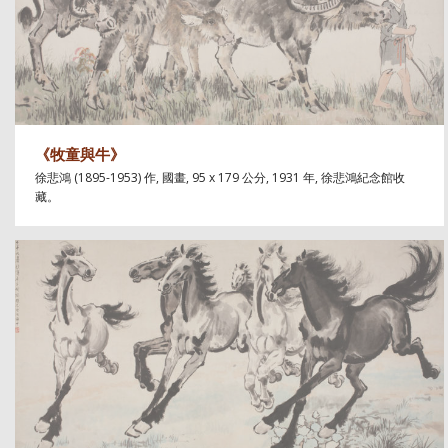
《牧童與牛》
徐悲鴻 (1895-1953) 作, 國畫, 95 x 179 公分, 1931 年, 徐悲鴻紀念館收
藏。