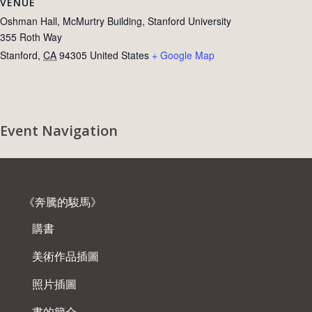
VENUE
Oshman Hall, McMurtry Building, Stanford University
355 Roth Way
Stanford
,
CA
94305
United States
+ Google Map
Event Navigation
《奔騰的駿馬》
購書
美術作品插圖
照片插圖