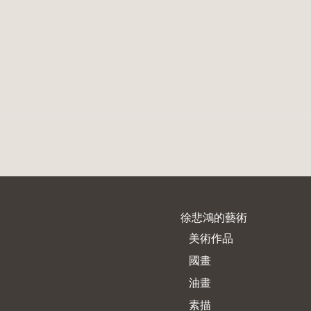
徐悲鴻的藝術
美術作品
國畫
油畫
素描