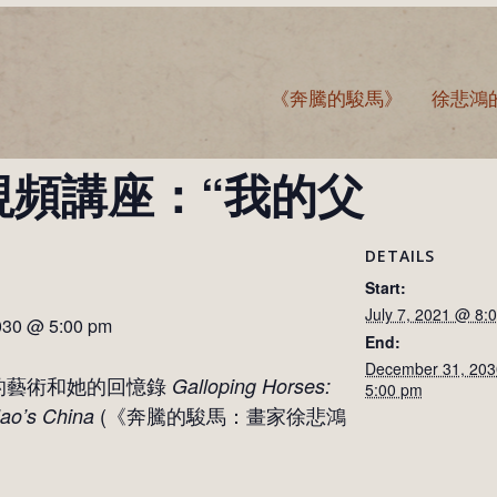
《奔騰的駿馬》
徐悲鴻
線視頻講座：“我的父
DETAILS
Start:
July 7, 2021 @ 8:
030 @ 5:00 pm
End:
December 31, 20
的藝術和她的回憶錄
Galloping Horses:
5:00 pm
(《奔騰的駿馬：畫家徐悲鴻
Mao’s China